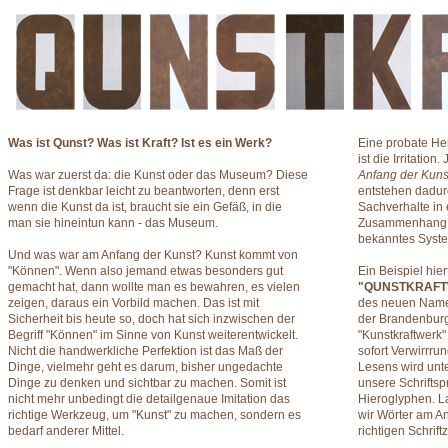
Was ist Qunst? Was ist Kraft? Ist es ein Werk?
Eine probate He
ist die Irritatio
Was war zuerst da: die Kunst oder das Museum? Diese
Anfang der Kunst i
Frage ist denkbar leicht zu beantworten, denn erst
entstehen dadu
wenn die Kunst da ist, braucht sie ein Gefäß, in die
Sachverhalte in
man sie hineintun kann - das Museum.
Zusammenhang g
bekanntes Syste
Und was war am Anfang der Kunst? Kunst kommt von
"Können". Wenn also jemand etwas besonders gut
Ein Beispiel hier
gemacht hat, dann wollte man es bewahren, es vielen
"QUNSTKRAF
zeigen, daraus ein Vorbild machen. Das ist mit
des neuen Namen
Sicherheit bis heute so, doch hat sich inzwischen der
der Brandenbur
Begriff "Können" im Sinne von Kunst weiterentwickelt.
"Kunstkraftwerk" 
Nicht die handwerkliche Perfektion ist das Maß der
sofort Verwirrru
Dinge, vielmehr geht es darum, bisher ungedachte
Lesens wird unte
Dinge zu denken und sichtbar zu machen. Somit ist
unsere Schriftsp
nicht mehr unbedingt die detailgenaue Imitation das
Hieroglyphen. L
richtige Werkzeug, um "Kunst" zu machen, sondern es
wir Wörter am A
bedarf anderer Mittel.
richtigen Schrift